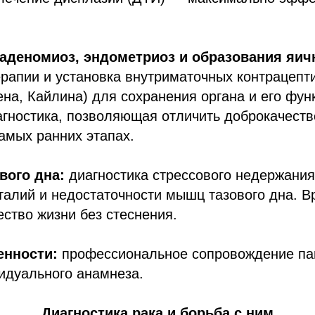
аденомиоз, эндометриоз и образования яич
рапии и установка внутриматочных контрацепт
на, Кайлина) для сохранения органа и его функ
агностика, позволяющая отличить доброкачест
самых ранних этапах.
вого дна:
диагностика стрессового недержания
талий и недостаточности мышц тазового дна. Вр
ество жизни без стеснения.
енности:
профессиональное сопровождение па
идуального анамнеза.
Диагностика рака и борьба с ним