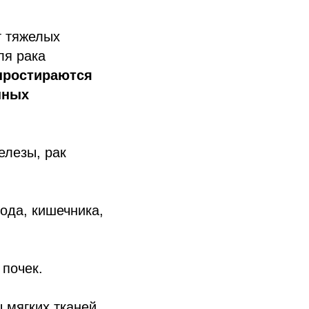
т тяжелых
ля рака
 простираются
нных
елезы, рак
ода, кишечника,
 почек.
 мягких тканей