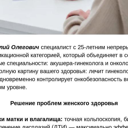
лий Олегович
специалист с 25-летним непрер
ационной категорией, который объединяет в с
 специальности: акушера-гинеколога и онколо
олную картину вашего здоровья: лечит гинекол
дновременно контролирует онкобезопасность в
ом уровне.
Решение проблем женского здоровья
и матки и влагалища:
точная кольпоскопия, б
лечение дисплазий (ДТИ) — максимально эффе