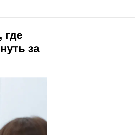
 где
нуть за