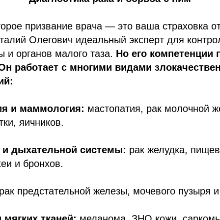
торое призвание врача — это ваша страховка о
талий Олегович идеальный эксперт для контро
 и органов малого таза.
Но его компетенции
Он работает с многими видами злокачестве
ий:
ия и маммология:
мастопатия, рак молочной ж
тки, яичников.
 и дыхательной системы:
рак желудка, пищев
хеи и бронхов.
 рак предстательной железы, мочевого пузыря и
 мягких тканей:
меланома, ЗНО кожи, саркомы