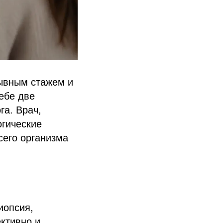
ывным стажем и
ебе две
га. Врач,
огические
сего организма
иопсия,
ктивно и