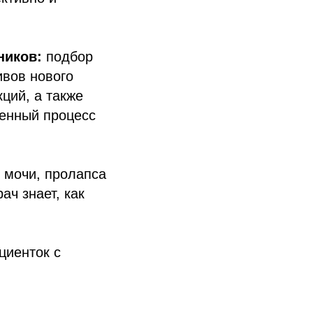
ников:
подбор
ивов нового
ций, а также
венный процесс
 мочи, пролапса
ач знает, как
циенток с