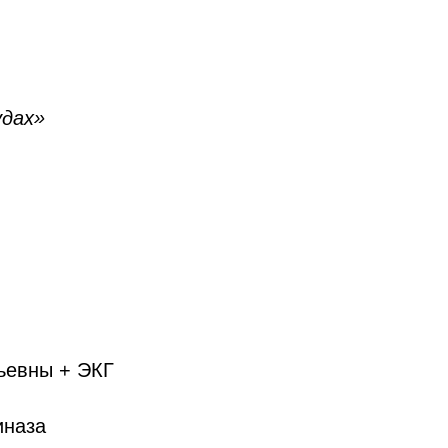
удах»
ьевны + ЭКГ
иназа