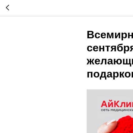
Всемирн
сентября
желающи
подарко