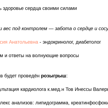
ь здоровье сердца своими силами
и вес под контролем — забота о сердце и сос
асия Анатольевна
- эндокринолог, диабетолог
ом и ответы на волнующие вопросы
ов будет проведён
розыгрыш
:
льтация кардиолога к.мед.н Тов Инессы Валер
екс анализов: липидограмма, креатинфосфок