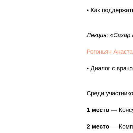
• Как поддержат
Лекция: «Сахар 
Рогоньян Анаст
• Диалог с врач
Среди участник
1 место
— Консу
2 место
— Компл