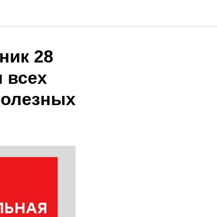
ник 28
 всех
полезных