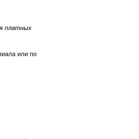
ия платных
лиала или по