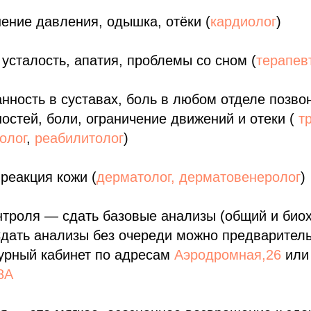
ение давления, одышка, отёки (
кардиолог
)
усталость, апатия, проблемы со сном (
терапев
анность в суставах, боль в любом отделе позво
остей, боли, ограничение движений и отеки (
т
олог
,
реабилитолог
)
реакция кожи (
дерматолог, дерматовенеролог
)
нтроля — сдать базовые анализы (общий и био
 Сдать анализы без очереди можно предварите
дурный кабинет по адресам
Аэродромная,26
или
8А