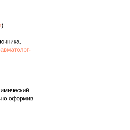
т
)
ночника,
равматолог-
химический
льно оформив