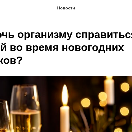
Новости
очь организму справитьс
ой во время новогодних
ков?