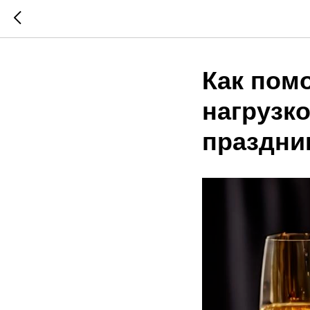
Как пом
нагрузк
праздни