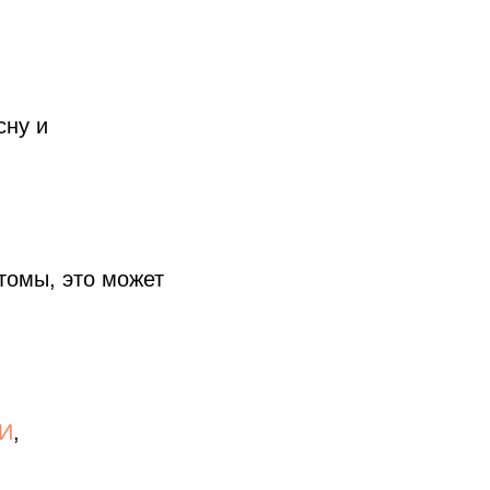
сну и
томы, это может
ЗИ
,