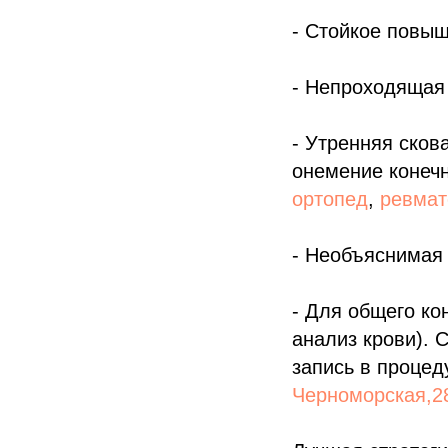
- Стойкое повыш
- Непроходящая 
- Утренняя сков
онемение конечн
ортопед
,
ревмат
- Необъяснимая 
- Для общего ко
анализ крови).
запись в проце
Черноморская,2