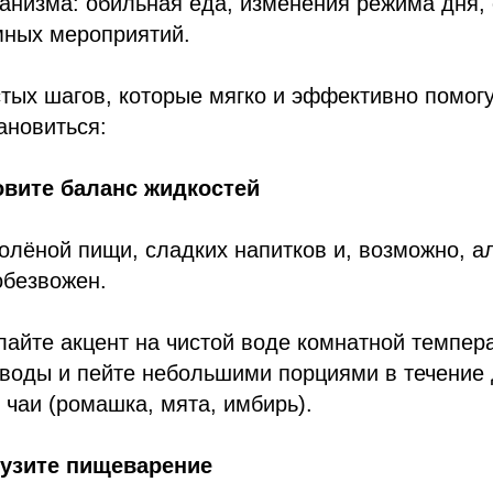
ганизма: обильная еда, изменения режима дня, 
мных мероприятий.
стых шагов, которые мягко и эффективно помог
ановиться:
овите баланс жидкостей
олёной пищи, сладких напитков и, возможно, а
обезвожен.
лайте акцент на чистой воде комнатной темпер
 воды и пейте небольшими порциями в течение 
 чаи (ромашка, мята, имбирь).
рузите пищеварение