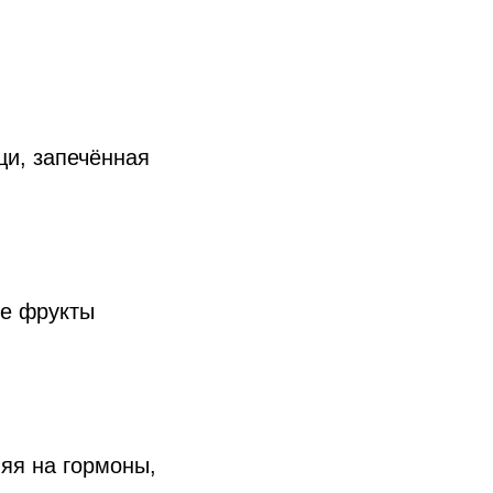
щи, запечённая
ие фрукты
яя на гормоны,