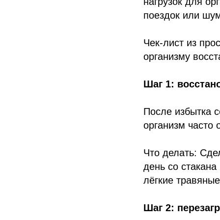
нагрузок для ор
поездок или шу
Чек-лист из про
организму восст
Шаг 1: восстан
После избытка с
организм часто 
Что делать: Сде
день со стакана
лёгкие травяные
Шаг 2: перезаг