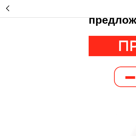
Кто не 
предло