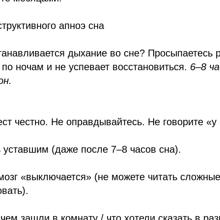
труктивного апноэ сна
танавливается дыхание во сне? Просыпаетесь
 по ночам и не успевает восстановиться.
6–8 ча
он.
ест честно. Не оправдывайтесь. Не говорите «у 
 уставшим (даже после 7–8 часов сна).
мозг «выключается» (не можете читать сложные
вать).
чем зашли в комнату / что хотели сказать в ра