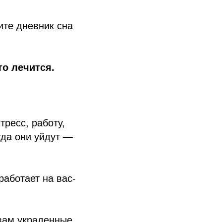
ите дневник сна
то лечится.
тресс, работу,
гда они уйдут —
работает на вас-
вам украденные