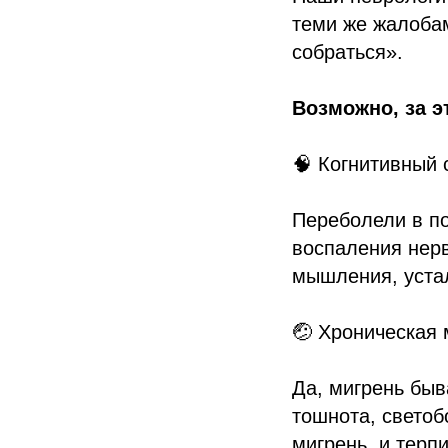
теми же жалобам
собраться».
Возможно, за э
🧠 Когнитивный
Переболели в по
воспаления нер
мышления, устал
🤕 Хроническая 
Да, мигрень быв
тошнота, светоб
мигрень, и терп