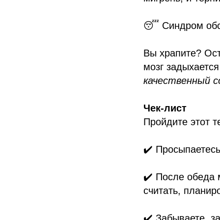
😴 Синдром обс
Вы храпите? Ос
мозг задыхается
качественный с
Чек-лист
Пройдите этот т
✔️ Просыпаетесь
✔️ После обеда 
считать, планиро
✔️ Забываете, за