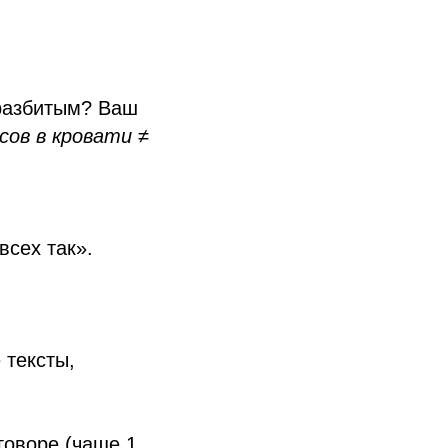
 разбитым? Ваш
сов в кровати ≠
всех так».
 тексты,
зговоре (чаще 1