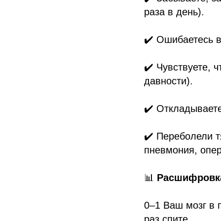
раза в день).
✔️ Ошибаетесь в
✔️ Чувствуете, 
давности).
✔️ Откладываете
✔️ Переболели т
пневмония, опер
📊
Расшифровка
0–1 Ваш мозг в 
раз спите.