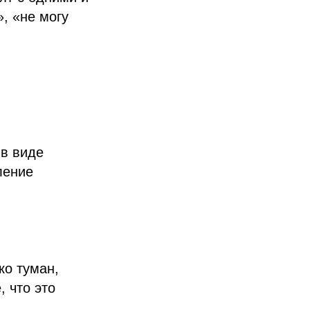
, «не могу
 в виде
ление
ко туман,
, что это