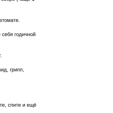
втомате.
е себя годичной
.
ид, грипп,
те, спите и ещё