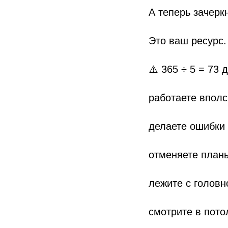
А теперь зачерк
Это ваш ресурс.
⚠️ 365 ÷ 5 = 73 д
работаете впол
делаете ошибки
отменяете план
лежите с головн
смотрите в пото