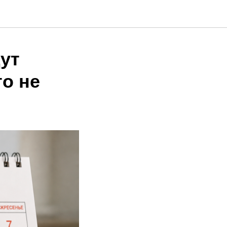
ут
то не