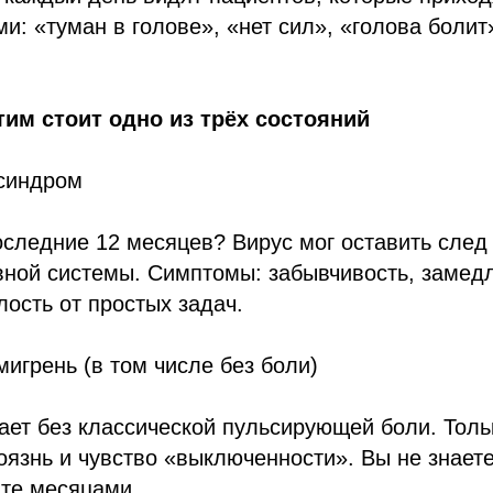
и: «туман в голове», «нет сил», «голова болит»
тим стоит одно из трёх состояний
 синдром
следние 12 месяцев? Вирус мог оставить след
вной системы. Симптомы: забывчивость, замед
ость от простых задач.
мигрень (в том числе без боли)
ает без классической пульсирующей боли. Толь
оязнь и чувство «выключенности». Вы не знаете
ите месяцами.