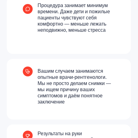
Процедура занимает минимум
времени. Даже дети и пожилые
пациенты чувствуют себя
комфортно — меньше лежать
неподвижно, меньше стресса
Вашим случаем занимаются
Стоимость
МРТ в
опытные врачи-рентгенологи.
Новороссийске
Мы не просто делаем снимки —
мы ищем причину ваших
симптомов и даём понятное
заключение
Открыть прайс-лист
Результаты на руки