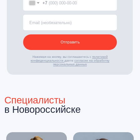
от профилактики до терапии
+7
Записаться онлайн
Отправить
Нажимая на кнопку, вы соглашаетесь с
политикой
конфиденциальности
даете
согласие на обработку
персональных данных