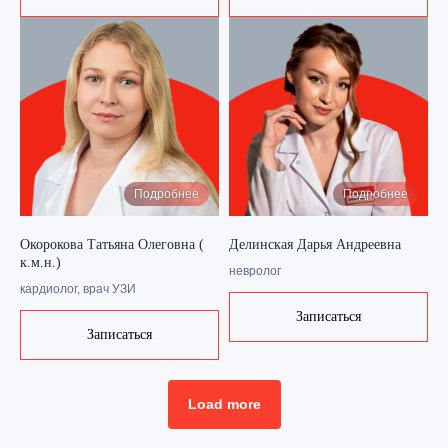
Режим работы
пн-сб 7:30-20:00, вс 8:00-20:00
Запишитесь
на прием сейчас
Записаться онлайн
Подробнее
Подробнее
Окорокова Татьяна Олеговна (
Делинская Дарья Андреевна
8-800-500-62-24
к.м.н.)
невролог
кардиолог, врач УЗИ
Записаться
Записаться
Главная
Load more
Услуги