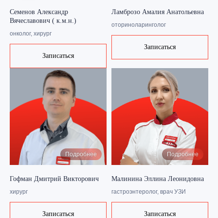
Семенов Александр
Ламброзо Амалия Анатольевна
Вячеславович ( к.м.н.)
оториноларинголог
онколог, хирург
Записаться
Записаться
Филиалы в г. Керчь
Подробнее
Подробнее
г. Керчь, ул. Маршала Еременко, д. 7Ф
г. Керчь, ул. Маршала Еременко, д. 7У
Гофман Дмитрий Викторович
Малинина Эллина Леонидовна
хирург
гастроэнтеролог, врач УЗИ
Выбрать город
Записаться
Записаться