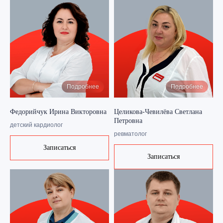
Подробнее
Подробнее
Федорийчук Ирина Викторовна
Целикова-Чевилёва Светлана
Петровна
детский кардиолог
ревматолог
Записаться
Записаться