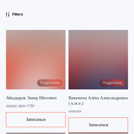
Filters
Подробнее
Подробнее
Абкадыров Энвер Ибетович
Важенина Алёна Александровна
( к.м.н.)
хирург, врач УЗИ
онколог
Записаться
Записаться