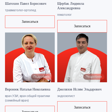
Шатохин Павел Борисович
Щербак Людмила
Александровна
травматолог-ортопед
гематолог
Записаться
Записаться
Подробнее
Подробнее
Воронюк Наталья Николаевна
Джелялов Ислям Эльдарович
врач УЗИ, врач общей практики
эндоскопист
(семейный врач)
Записаться
Записаться