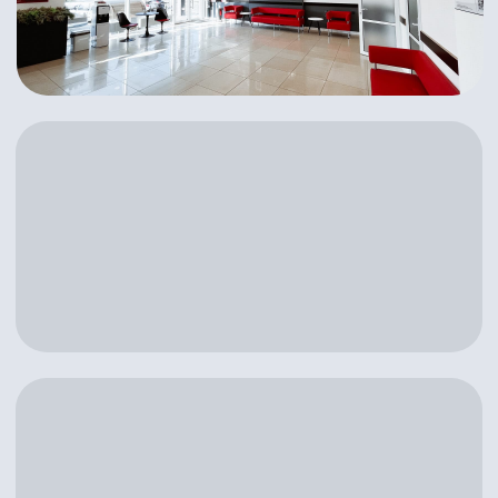
г. Темрюк, ул. Карла Маркса, д. 288
г. Темрюк, ул. Советская, д. 210
Выбрать город
Режим работы
пн-сб 7:30-20:00, вс 8:00-20:00
Запишитесь
на прием сейчас
Записаться онлайн
8-800-500-62-24