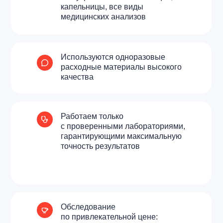
капельницы, все виды
медицинских анализов
Стоимость
процедур в
Используются одноразовые
Темрюке
расходные материалы высокого
качества
Открыть прайс-лист
Работаем только
с проверенными лабораториями,
гарантирующими максимальную
точность результатов
Обследование
по привлекательной цене: