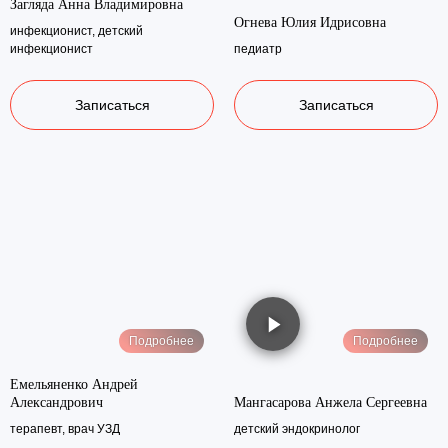
от профилактики до терапии
Загляда Анна Владимировна
Огнева Юлия Идрисовна
инфекционист, детский
инфекционист
педиатр
Записаться
Записаться
Записаться онлайн
Подробнее
Подробнее
Емельяненко Андрей
Александрович
Мангасарова Анжела Сергеевна
терапевт, врач УЗД
детский эндокринолог