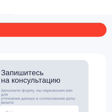
тесь
сультацию
рму, мы перезвоним вам
нных и согласования даты
Отправить
пку, вы соглашаетесь с
политикой