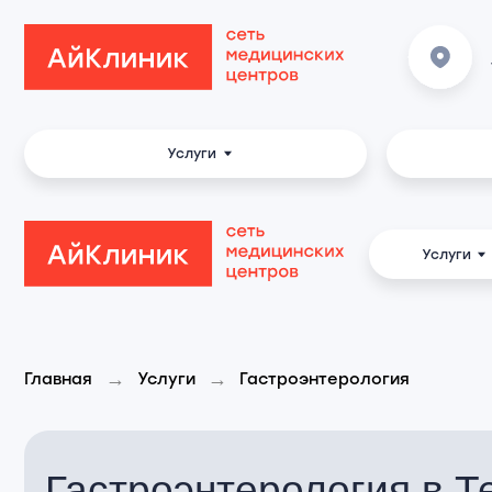
Ваш гор
Темрю
Услуги
В
Услуги
→
→
Главная
Услуги
Гастроэнтерология
Гастроэнтерология в Тем