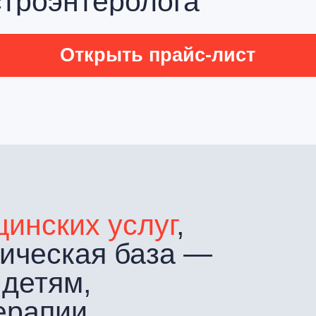
еская база —
тям,
апии