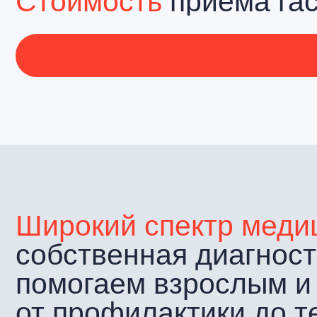
собственная диагностич
помогаем взрослым и де
от профилактики до тер