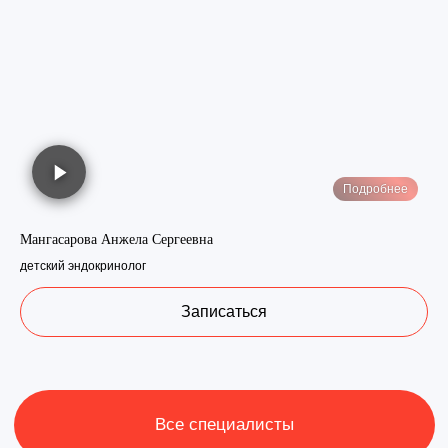
Стоимость
приёма
Подробнее
эндокринологи
Мангасарова Анжела Сергеевна
детский эндокринолог
Открыть прайс-лист
Записаться
Широкий спектр медицинских
услуг
, собственная
диагностическая база —
помогаем взрослым и детям,