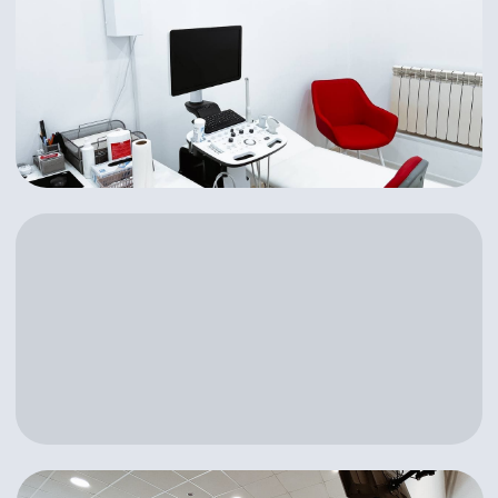
Филиалы в г. Темрюк
г. Темрюк, ул. Карла Маркса, д. 288
г. Темрюк, ул. Советская, д. 210
Выбрать город
Режим работы
пн-сб 7:30-20:00, вс 8:00-20:00