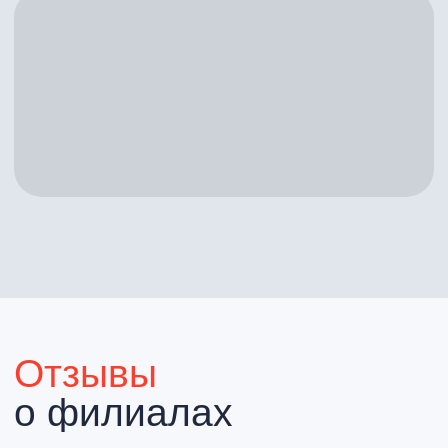
Политика конфиденциальности
Пользовательское соглашение
Юридическая информация
2025 АйКлиник
Сделано в
Филдс
ИМЕЮТСЯ ПРОТИВОПОКАЗАНИЯ
НЕОБХОДИМА КОНСУЛЬТАЦИЯ
СПЕЦИАЛИСТА