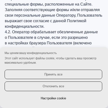
специальные формы, расположенные на Сайте.
Заполняя соответствующие формы и/или отправляя
свои персональные данные Оператору, Пользователь
выражает свое согласие с данной Политикой
конфиденциальности.
4.2. Оператор обрабатывает обезличенные данные
о Пользователе в случае, если это разрешено
в настройках браузера Пользователя (включено
сохранение файлов «cookie» и использование
Мы ценим вашу конфиденциальность
технологии JavaScript). Заходя на Сайт, Пользователь
Этот сайт использует файлы cookie, чтобы сделать ваш просмотр
соглашается с данной Политикой
максимально удобным.
конфиденциальности.
Принять все
5. Способы и сроки обработки персональной
информации
Отклонить все
5.1. Обработка персональных данных Пользователя
осуществляется без ограничения срока, любым
Настройки cookie
Личный кабинет
законным способом, в том числе в информационных