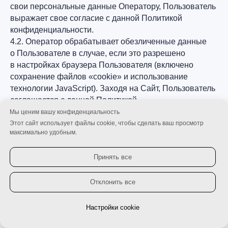
свои персональные данные Оператору, Пользователь
выражает свое согласие с данной Политикой
конфиденциальности.
4.2. Оператор обрабатывает обезличенные данные
о Пользователе в случае, если это разрешено
в настройках браузера Пользователя (включено
сохранение файлов «cookie» и использование
технологии JavaScript). Заходя на Сайт, Пользователь
соглашается с данной Политикой
конфиденциальности.
Мы ценим вашу конфиденциальность
Этот сайт использует файлы cookie, чтобы сделать ваш просмотр
максимально удобным.
5. Способы и сроки обработки персональной
информации
Принять все
5.1. Обработка персональных данных Пользователя
осуществляется без ограничения срока, любым
Отклонить все
законным способом, в том числе в информационных
системах персональных данных с использованием
Настройки cookie
Личный кабинет
средств автоматизации или без использования таких