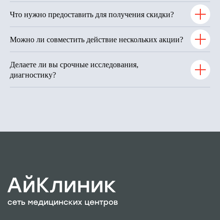
Что нужно предоставить для получения скидки?
Можно ли совместить действие нескольких акции?
Главная
Делаете ли вы срочные исследования,
Услуги
диагностику?
Врачи
Контакты
Новости
Политика конфиденциальности
Пользовательское соглашение
Юридическая информация
2025 АйКлиник
Сделано в
Филдс