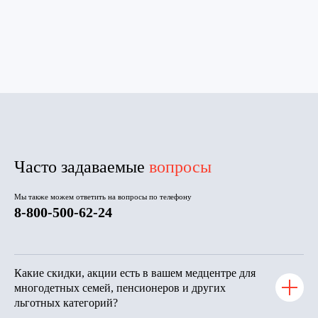
Филиалы в Анапе
г. Анапа, ул. Черноморская, 28А
г. Анапа, ул. Аэродромная, 26
Выбрать город
Режим работы
Часто задаваемые
вопросы
пн-сб 7:30-20:00, вс 8:00-20:00
Мы также можем ответить на вопросы по телефону
8-800-500-62-24
Запишитесь
на прием сейчас
Записаться онлайн
Какие скидки, акции есть в вашем медцентре для
многодетных семей, пенсионеров и других
льготных категорий?
8-800-500-62-24