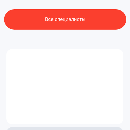
Широкий спектр медицинских
услуг
, собственная
диагностическая база —
помогаем взрослым и детям,
от профилактики до терапии
Записаться онлайн