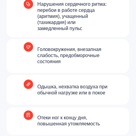
Нарушения сердечного ритма:
перебои в работе сердца
(аритмия), учащенный
(тахикардия) или
замедленный пульс
Головокружения, внезапная
слабость, предобморочные
состояния
Одышка, нехватка воздуха при
обычной нагрузке или в покое
Отеки ног к концу дня,
повышенная утомляемость