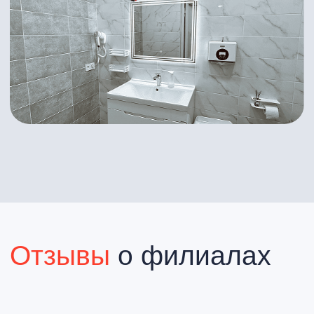
Услуги
Врачи
Контакты
Новости
Политика конфиденциальности
Пользовательское соглашение
Юридическая информация
2025 АйКлиник
Сделано в
Филдс
ИМЕЮТСЯ ПРОТИВОПОКАЗАНИЯ
НЕОБХОДИМА КОНСУЛЬТАЦИЯ
СПЕЦИАЛИСТА